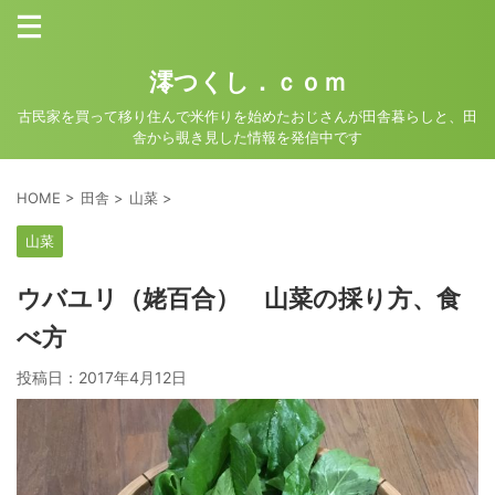
澪つくし．ｃｏｍ
古民家を買って移り住んで米作りを始めたおじさんが田舎暮らしと、田
舎から覗き見した情報を発信中です
HOME
>
田舎
>
山菜
>
山菜
ウバユリ（姥百合） 山菜の採り方、食
べ方
投稿日：
2017年4月12日