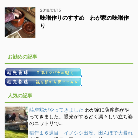
2018/01/15
味噌作りのすすめ わが家の味噌作
り
お勧めの記事
人気の記事
薩摩鶏がやってきました
わが家に薩摩鶏がや
ってきました。眼光がするどく凛々しい立ち姿
のニワトリで...
稲作１６週目 イノシシ出没、田んぼで大暴れ