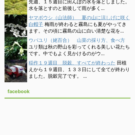
先週、１５週目に田んぼの水を落としました。
水を落とすのと前後して雨が多く...
ヤマボウシ（山法師） 夏の山に涼しげに咲く
白帽子
梅雨が終わると霧島にも夏がやってき
ます。その頃に霧島の山に白い清楚な花を...
ウバユリ（姥百合） 山菜の採り方、食べ方
ユリ類は秋の野山を彩ってくれる美しい花たち
です。中でもよく見かけるのがウ...
稲作１９週目 脱穀、すべてが終わった
田植
えから１９週目、１３３日にして全てが終わり
ました。脱穀完了です。 ...
facebook