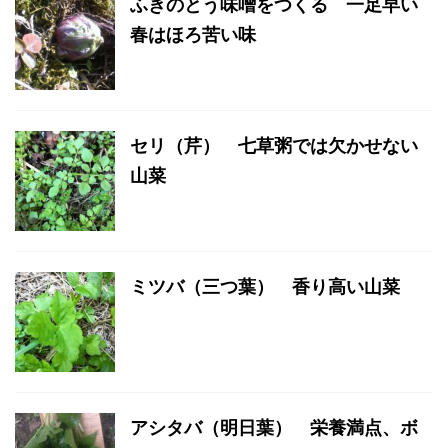
ふきのとう味噌をつくる 一足早い
春はほろ苦い味
セリ（芹） 七草粥では欠かせない
山菜
ミツバ（三つ葉） 香り高い山菜
アシタバ（明日葉） 栄養満点、ボ