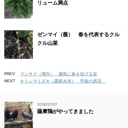
リューム満点
ゼンマイ（薇） 春を代表するクル
クル山菜
PREV
マンサク（満作） 霧島に春を告げる花
NEXT
キリシマミズキ（霧島水木） 早春の房花
2018/07/07
薩摩鶏がやってきました